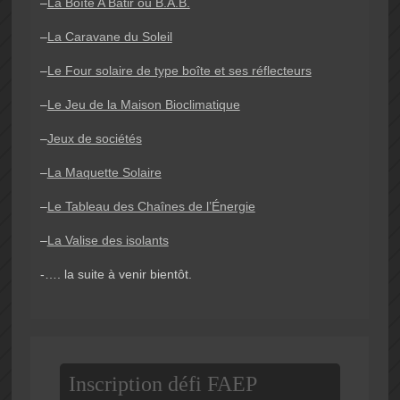
–
La Boîte A Bâtir ou B.A.B.
–
La Caravane du Soleil
–
Le Four solaire de type boîte et ses réflecteurs
–
Le Jeu de la Maison Bioclimatique
–
Jeux de sociétés
–
La Maquette Solaire
–
Le Tableau des Chaînes de l’Énergie
–
La Valise des isolants
-…. la suite à venir bientôt.
Inscription défi FAEP