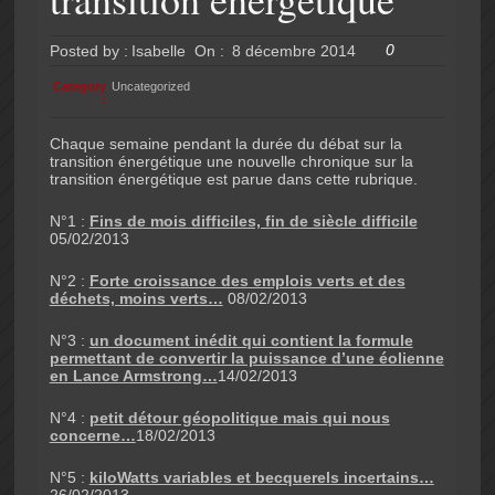
0
Posted by :
Isabelle
On :
8 décembre 2014
Category
Uncategorized
:
Chaque semaine pendant la durée du débat sur la
transition énergétique une nouvelle chronique sur la
transition énergétique est parue dans cette rubrique.
N°1 :
Fins de mois difficiles, fin de siècle difficile
05/02/2013
N°2 :
Forte croissance des emplois verts et des
déchets, moins verts…
08/02/2013
N°3 :
un document inédit qui contient la formule
permettant de convertir la puissance d’une éolienne
en Lance Armstrong…
14/02/2013
N°4 :
petit détour géopolitique mais qui nous
concerne…
18/02/2013
N°5 :
kiloWatts variables et becquerels incertains…
26/02/2013