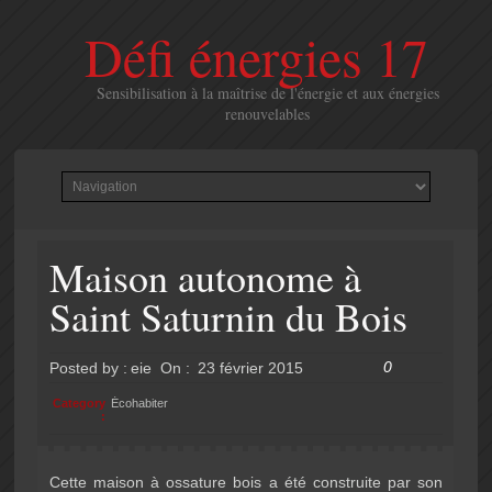
Défi énergies 17
Sensibilisation à la maîtrise de l'énergie et aux énergies
renouvelables
Maison autonome à
Saint Saturnin du Bois
0
Posted by :
eie
On :
23 février 2015
Category
Écohabiter
:
Cette maison à ossature bois a été construite par son