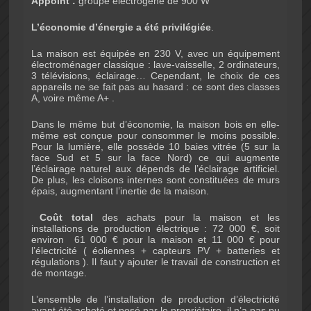
Appoint :
groupe électrogène de 900 W
L’économie d’énergie a été privilégiée
.
La maison est équipée en 230 V, avec un équipement
électroménager classique : lave-vaisselle, 2 ordinateurs,
3 télévisions, éclairage… Cependant, le choix de ces
appareils ne se fait pas au hasard : ce sont des classes
A, voire même A+ .
Dans le même but d’économie, la maison bois en elle-
même est conçue pour consommer le moins possible.
Pour la lumière, elle possède 10 baies vitrée (5 sur la
face Sud et 5 sur la face Nord) ce qui augmente
l’éclairage naturel aux dépends de l’éclairage artificiel.
De plus, les cloisons internes sont constituées de murs
épais, augmentant l’inertie de la maison.
Coût total
des achats pour la maison et les
installations de production électrique : 72 000 €, soit
environ 61 000 € pour la maison et 11 000 € pour
l’électricité ( éoliennes + capteurs PV + batteries et
régulations ). Il faut y ajouter le travail de construction et
de montage.
L’ensemble de l’installation de production d’électricité
ayant été acheté et posé par le propriétaire, il n’a pas pu